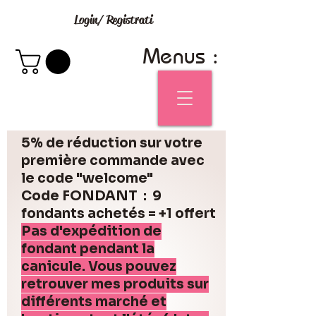
Login/ Registrati
Menus :
5% de réduction sur votre
première commande avec
le code "welcome"
Code FONDANT : 9
fondants achetés = +1 offert
Pas d'expédition de
fondant pendant la
canicule. Vous pouvez
retrouver mes produits sur
différents marché et