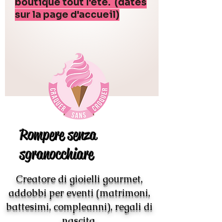
boutique tout l'été. (dates
sur la page d'accueil)
Rompere senza
sgranocchiare
Creatore di gioielli gourmet,
addobbi per eventi (matrimoni,
battesimi, compleanni), regali di
nascita.