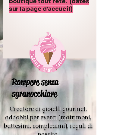
boutique tout l'été. (dates
sur la page d'accueil)
Rompere senza
sgranocchiare
Creatore di gioielli gourmet,
addobbi per eventi (matrimoni,
battesimi, compleanni), regali di
nascita.