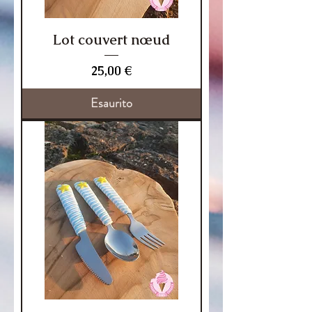
Lot couvert nœud
Prezzo
25,00 €
Esaurito