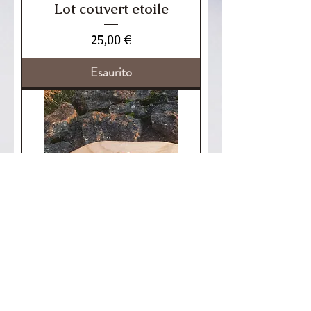
Lot couvert etoile
Prezzo
25,00 €
Esaurito
Lot couvert renard