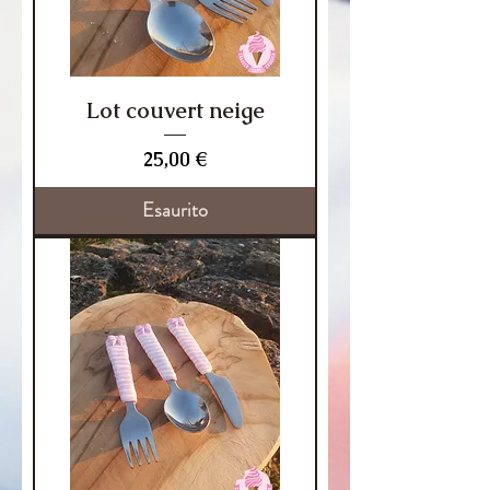
Lot couvert neige
Prezzo
25,00 €
Esaurito