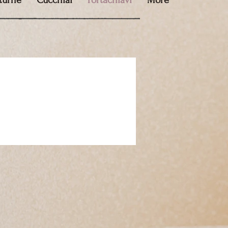
tturne
Cucchiai
Portachiavi
More