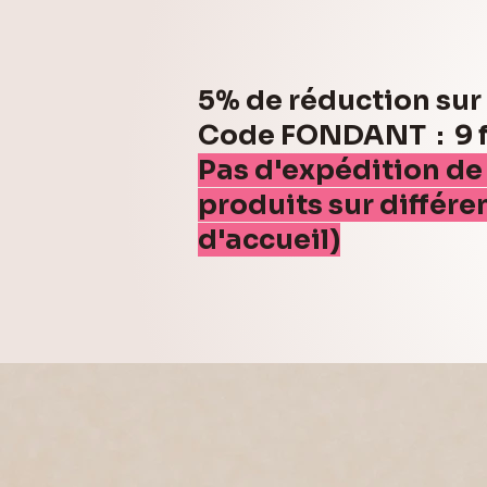
5% de réduction su
Code FONDANT : 9 fo
Pas d'expédition de
produits sur différe
d'accueil)