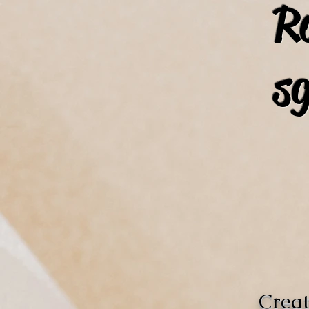
R
s
Creat