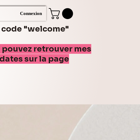
Connexion
e code "welcome"
s pouvez retrouver mes
(dates sur la page