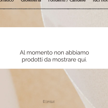
ristico
Gioielleria
Fondenti / Candele
luci no
Al momento non abbiamo
prodotti da mostrare qui.
© Copyright