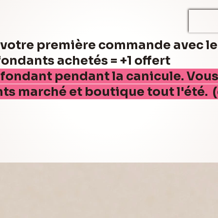
r votre première commande avec l
ndants achetés = +1 offert
 fondant pendant la canicule. Vou
nts marché et boutique tout l'été. 