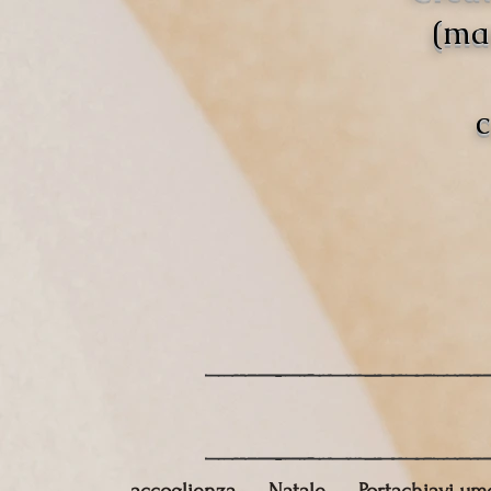
(mat
c