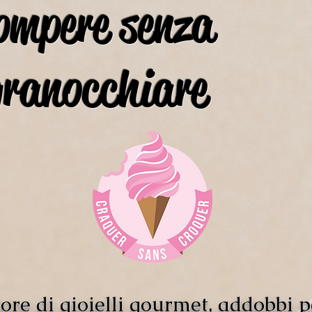
ompere senza
granocchiare
ore di gioielli gourmet, addobbi p