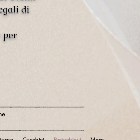
egali di
e per
ne