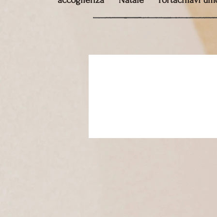
accoglienza
Natale
Portachiavi umo