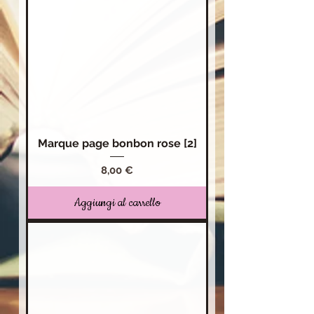
Marque page bonbon rose [2]
Prezzo
8,00 €
Aggiungi al carrello