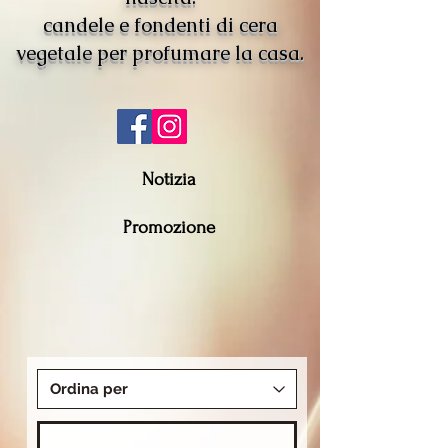
candele e fondenti di cera
vegetale per profumare la casa.
Notizia
Promozione