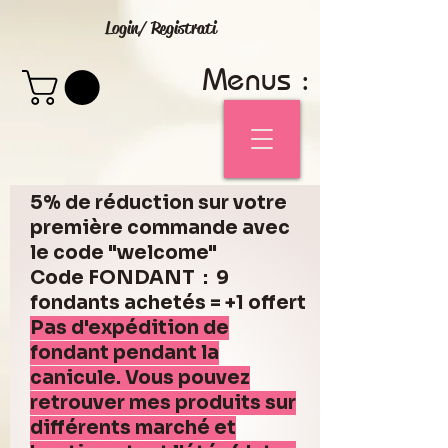
Login/ Registrati
Menus :
5% de réduction sur votre
première commande avec
le code "welcome"
Code FONDANT : 9
fondants achetés = +1 offert
Pas d'expédition de
fondant pendant la
canicule. Vous pouvez
retrouver mes produits sur
différents marché et