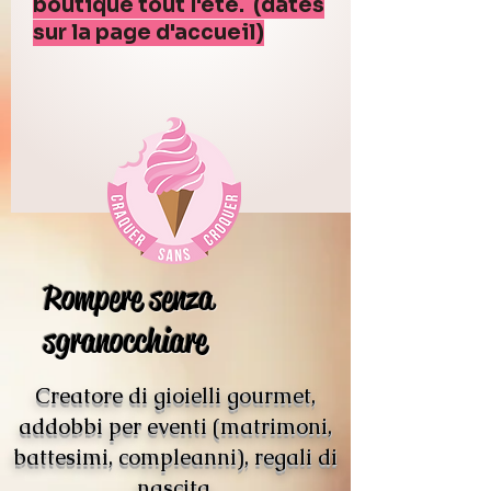
boutique tout l'été. (dates
sur la page d'accueil)
Rompere senza
sgranocchiare
Creatore di gioielli gourmet,
addobbi per eventi (matrimoni,
battesimi, compleanni), regali di
nascita.