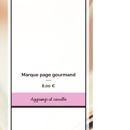
Marque page gourmand
Prezzo
8,00 €
Aggiungi al carrello