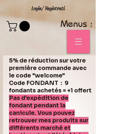
Login/ Registrati
Menus :
5% de réduction sur votre
première commande avec
le code "welcome"
Code FONDANT : 9
fondants achetés = +1 offert
Pas d'expédition de
fondant pendant la
canicule. Vous pouvez
retrouver mes produits sur
différents marché et