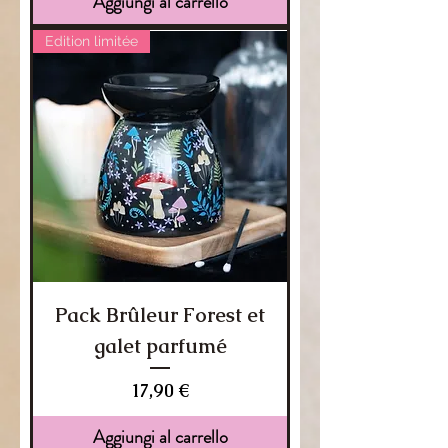
Aggiungi al carrello
Edition limitée
Pack Brûleur Forest et
galet parfumé
Prezzo
17,90 €
Aggiungi al carrello