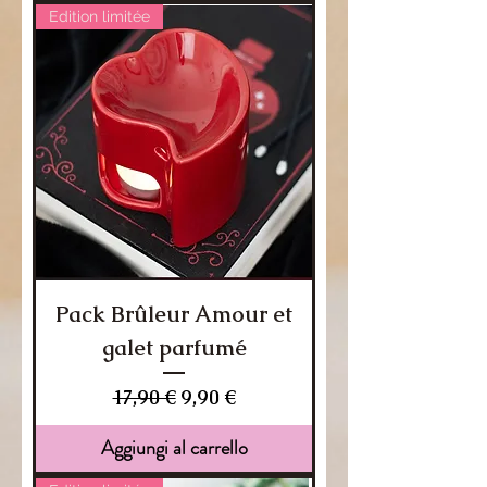
Edition limitée
Pack Brûleur Amour et
galet parfumé
Prezzo regolare
Prezzo scontato
17,90 €
9,90 €
Aggiungi al carrello