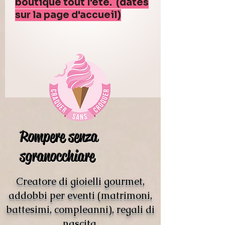
boutique tout l'été. (dates
sur la page d'accueil)
Rompere senza
sgranocchiare
Creatore di gioielli gourmet,
addobbi per eventi (matrimoni,
battesimi, compleanni), regali di
nascita.