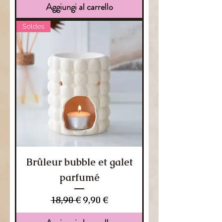
Aggiungi al carrello
Soldes
Brûleur bubble et galet
parfumé
Prezzo regolare
Prezzo scontato
18,90 €
9,90 €