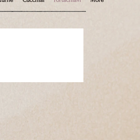
tturne
Cucchiai
Portachiavi
More