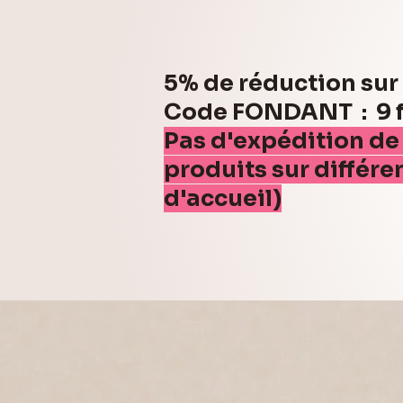
5% de réduction su
Code FONDANT : 9 fo
Pas d'expédition de
produits sur différe
d'accueil)