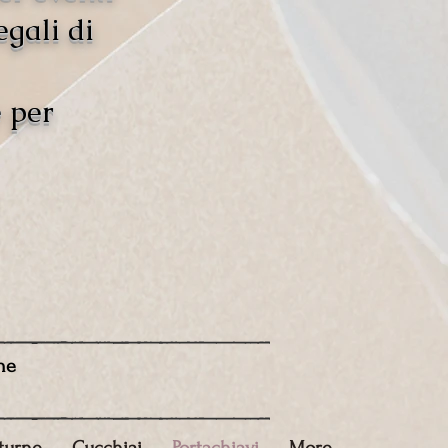
egali di
e per
ne