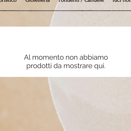
ristico
Gioielleria
Fondenti / Candele
luci no
Al momento non abbiamo
prodotti da mostrare qui.