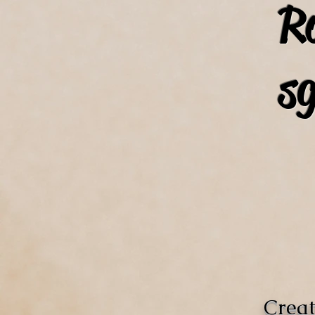
R
s
Creat