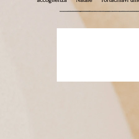
accoglienza
Natale
Portachiavi umo