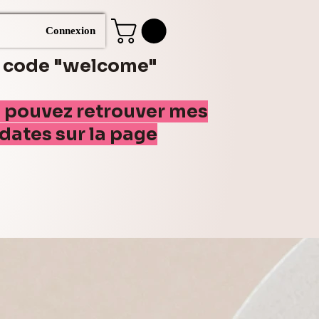
Connexion
e code "welcome"
s pouvez retrouver mes
(dates sur la page