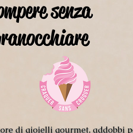
ompere senza
granocchiare
ore di gioielli gourmet, addobbi p