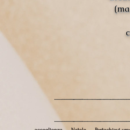
(mat
c