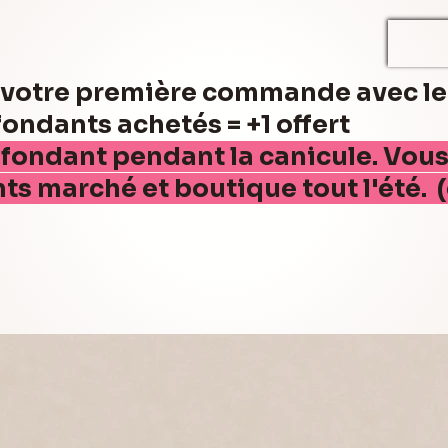
r votre première commande avec l
ndants achetés = +1 offert
 fondant pendant la canicule. Vou
nts marché et boutique tout l'été. 