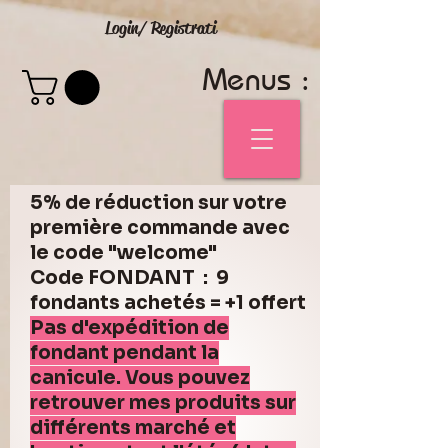
Login/ Registrati
Menus :
5% de réduction sur votre
première commande avec
le code "welcome"
Code FONDANT : 9
fondants achetés = +1 offert
Pas d'expédition de
fondant pendant la
canicule. Vous pouvez
retrouver mes produits sur
différents marché et