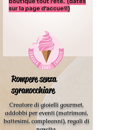
boutique tout l'été. (dates
sur la page d'accueil)
Rompere senza
sgranocchiare
Creatore di gioielli gourmet,
addobbi per eventi (matrimoni,
battesimi, compleanni), regali di
nascita.