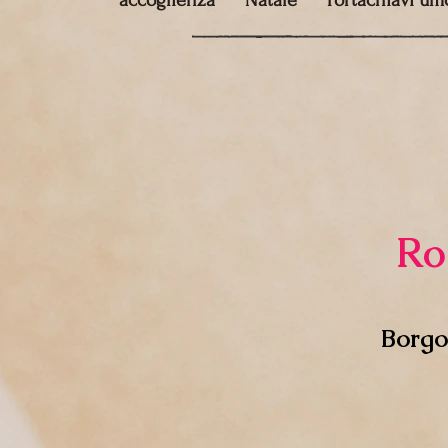
accoglienza
Natale
Portachiavi umo
Ro
Borgo