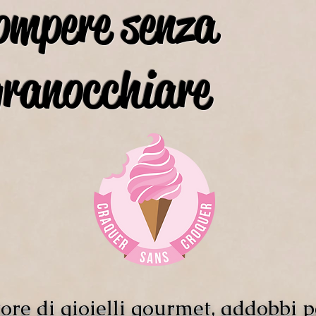
ompere senza
granocchiare
ore di gioielli gourmet, addobbi p