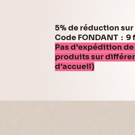
5% de réduction su
Code FONDANT : 9 fo
Pas d'expédition de
produits sur différe
d'accueil)