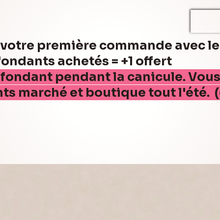
r votre première commande avec l
ndants achetés = +1 offert
 fondant pendant la canicule. Vou
nts marché et boutique tout l'été. 