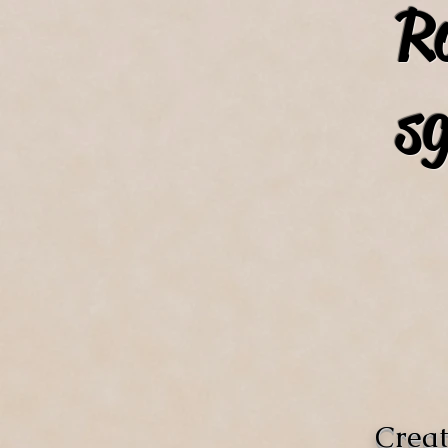
R
s
Creat