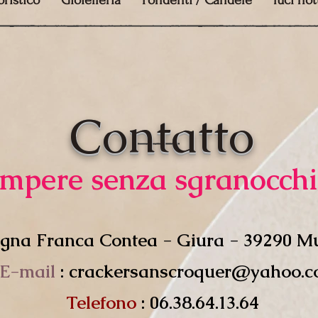
ristico
Gioielleria
Fondenti / Candele
luci no
Contatto
mpere senza sgranocchi
gna Franca Contea - Giura - 39290 M
E-mail
:
crackersanscroquer@yahoo.
Telefono
: 06.38.64.13.64