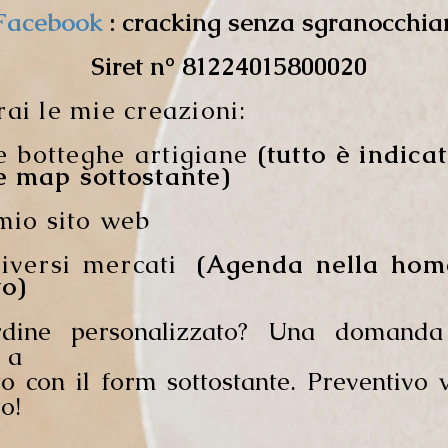
Facebook
: cracking senza sgranocchia
Siret n° 81224015800020
ai le mie creazioni:
le botteghe artigiane
(tutto è indica
e map sottostante)
mio sito web
diversi mercati
(Agenda nella hom
to)
dine personalizzato? Una domand
e a
to con il form sottostante. Preventivo 
o!