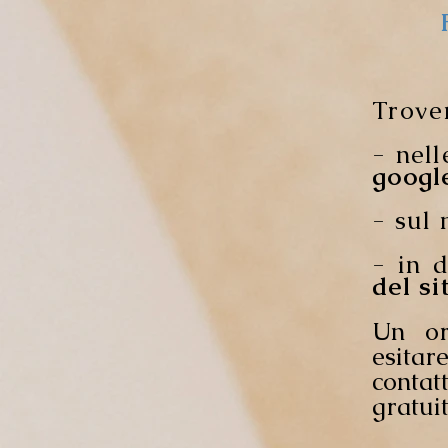
Trover
- nel
googl
- sul 
- in 
del si
Un or
esitar
contat
gratuit