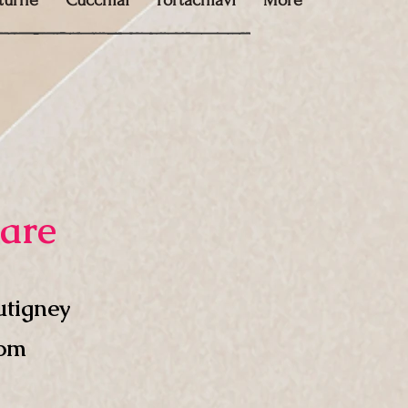
tturne
Cucchiai
Portachiavi
More
are
utigney
com