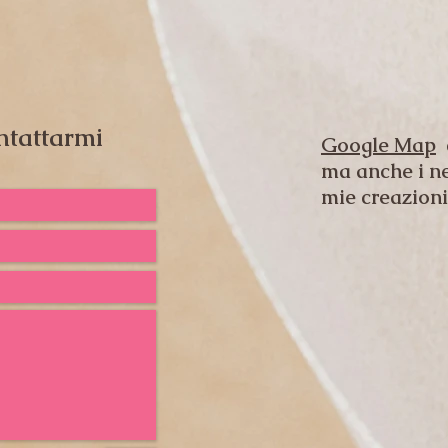
ntattarmi
Google Map
c
ma anche i n
mie creazioni