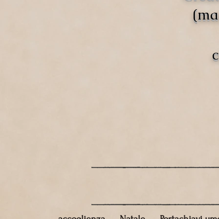
(mat
c