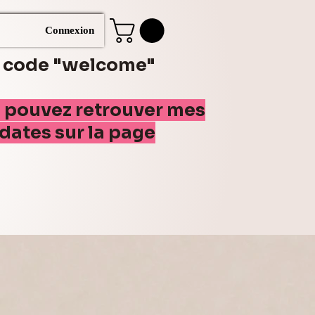
Connexion
e code "welcome"
s pouvez retrouver mes
(dates sur la page