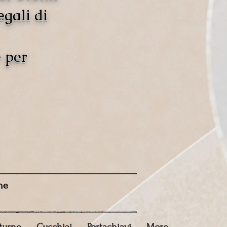
egali di
e per
ne