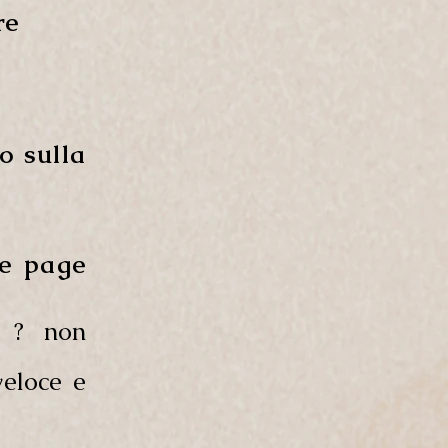
re
to sulla
e page
a ? non
veloce e