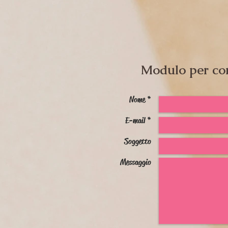
Modulo per co
Nome *
E-mail *
Soggetto
Messaggio