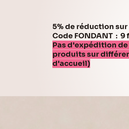
5% de réduction su
Code FONDANT : 9 fo
Pas d'expédition de
produits sur différe
d'accueil)