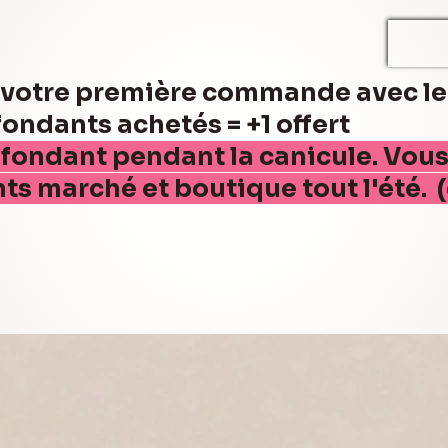
r votre première commande avec l
ndants achetés = +1 offert
 fondant pendant la canicule. Vou
nts marché et boutique tout l'été. 