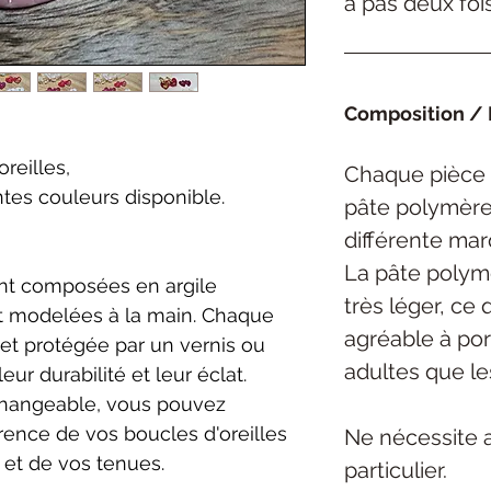
a pas deux foi
Composition / 
reilles,
Chaque pièce 
ntes couleurs disponible.
pâte polymèr
différente ma
La pâte polym
nt composées en argile
très léger, ce 
 modelées à la main. Chaque
agréable
à por
et protégée par un vernis ou
adultes que le
eur durabilité et leur éclat.
rchangeable, vous pouvez
rence de vos boucles d'oreilles
Ne nécessite 
 et de vos tenues.
particulier.