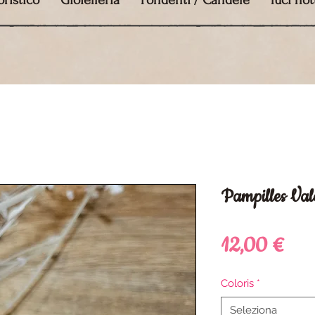
ristico
Gioielleria
Fondenti / Candele
luci no
Pampilles Val
Pre
12,00 €
Coloris
*
Seleziona