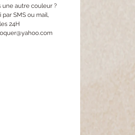
s une autre couleur ?
i
par SMS ou mail,
les 24H
roquer@yahoo.com