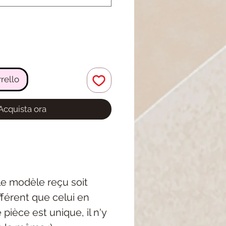
rello
Acquista ora
 le modèle reçu soit
férent que celui en
pièce est unique, il n'y