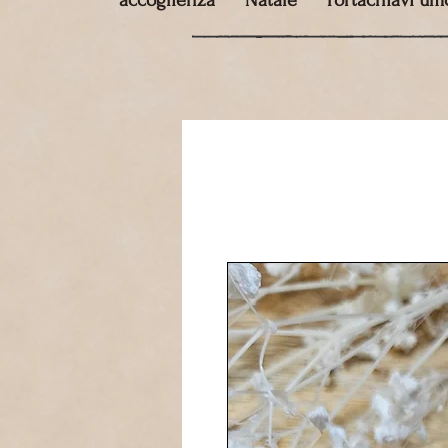
accoglienza
Natale
Portachiavi umo