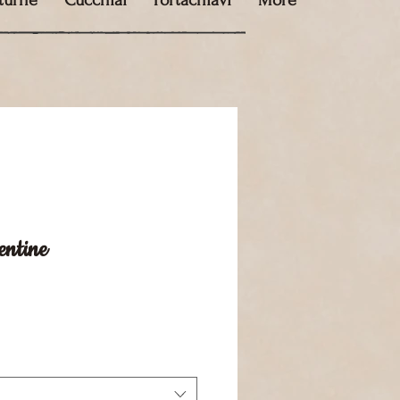
tturne
Cucchiai
Portachiavi
More
entine
zzo