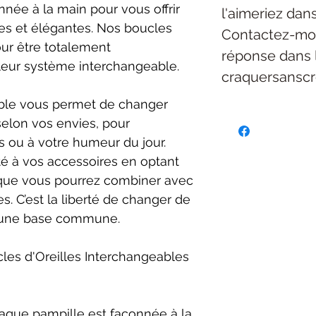
née à la main pour vous offrir
l'aimeriez dan
es et élégantes. Nos boucles
Contactez-mo
our être totalement
réponse dans 
leur système interchangeable.
craquersansc
ble vous permet de changer
selon vos envies, pour
 ou à votre humeur du jour.
té à vos accessoires en optant
 que vous pourrez combiner avec
. C’est la liberté de changer de
t une base commune.
les d'Oreilles Interchangeables
aque pampille est façonnée à la