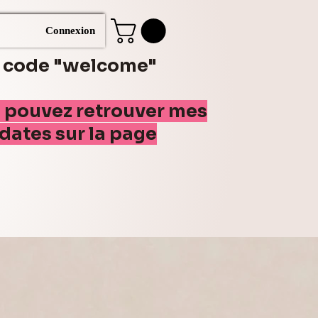
Connexion
e code "welcome"
s pouvez retrouver mes
(dates sur la page