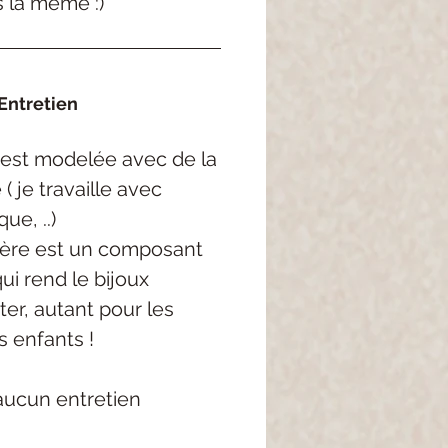
s la même :)
Entretien
est
modelée
avec de la
e
( je
travaille avec
rque,
..
)
ère est un composant
qui rend
le bijoux
ter, autant pour les
s enfants !
aucun entretien