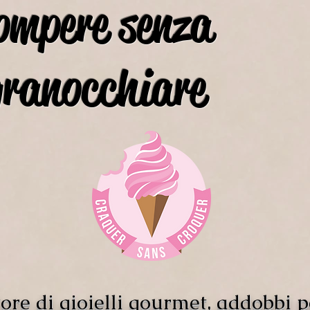
ompere senza
granocchiare
ore di gioielli gourmet, addobbi p