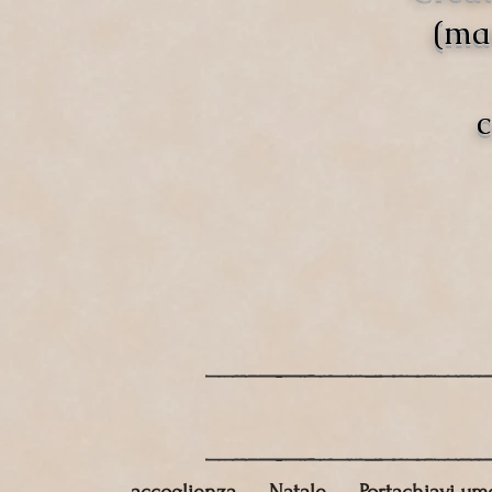
(mat
c