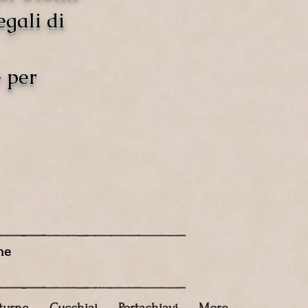
egali di
e per
ne