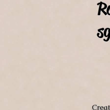
R
s
Creat