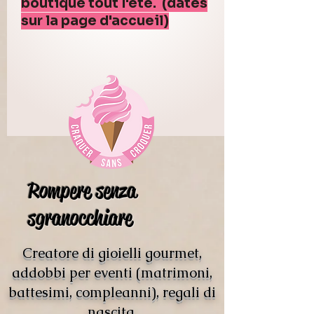
boutique tout l'été. (dates
sur la page d'accueil)
Rompere senza
sgranocchiare
Creatore di gioielli gourmet,
addobbi per eventi (matrimoni,
battesimi, compleanni), regali di
nascita.