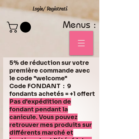
Login/ Registrati
Menus :
5% de réduction sur votre
première commande avec
le code "welcome"
Code FONDANT : 9
fondants achetés = +1 offert
Pas d'expédition de
fondant pendant la
canicule. Vous pouvez
retrouver mes produits sur
différents marché et