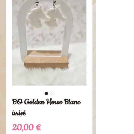
BO Golden Horse Blanc
irrisé
Prezzo
20,00 €