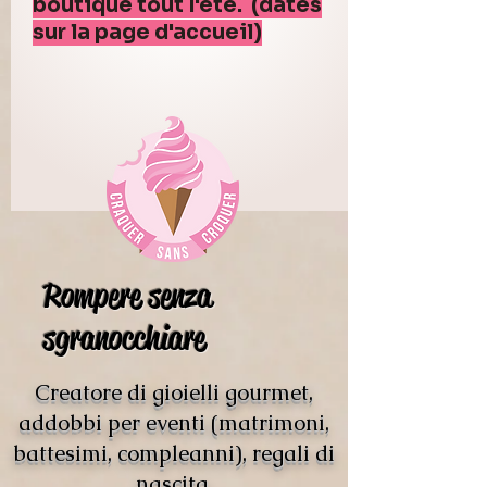
boutique tout l'été. (dates
sur la page d'accueil)
Rompere senza
sgranocchiare
Creatore di gioielli gourmet,
addobbi per eventi (matrimoni,
battesimi, compleanni), regali di
nascita.