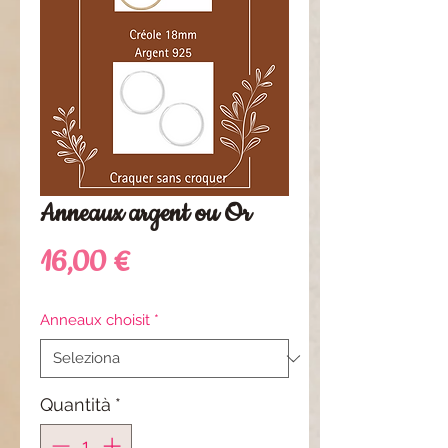
Anneaux argent ou Or
Prezzo
16,00 €
Anneaux choisit
*
Quantità
*