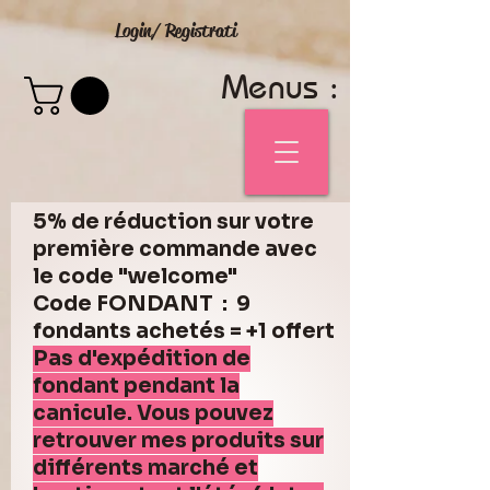
Login/ Registrati
Menus :
5% de réduction sur votre
première commande avec
le code "welcome"
Code FONDANT : 9
fondants achetés = +1 offert
Pas d'expédition de
fondant pendant la
canicule. Vous pouvez
retrouver mes produits sur
différents marché et