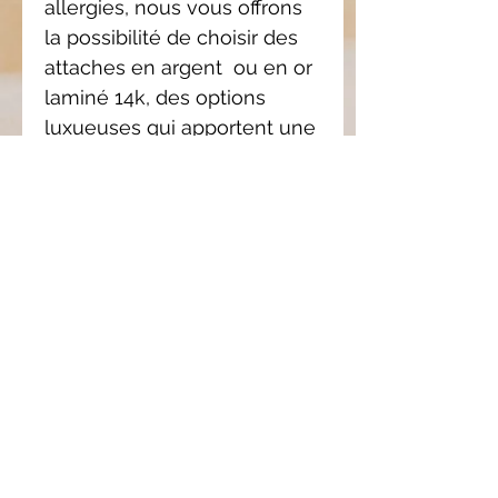
allergies, nous vous offrons
la possibilité de choisir des
attaches en argent ou en or
laminé 14k, des options
luxueuses qui apportent une
touche d'élégance
supplémentaire.
Choisissez vos pampilles
(seul) et ajouté l'anneaux de
votre choix ici.
Composition : Argent 925 ou
or laminé 14K (gold filled).