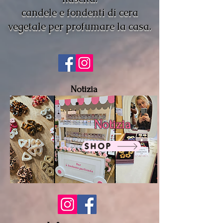
candele e fondenti di cera
vegetale per profumare la casa.
Notizia
Promozione
Notizia
SHOP