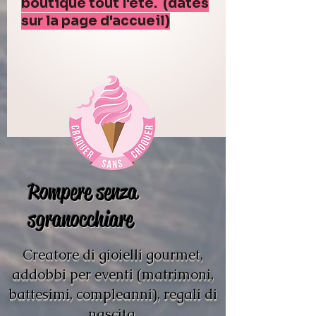
boutique tout l'été. (dates
sur la page d'accueil)
Rompere senza
sgranocchiare
Creatore di gioielli gourmet,
addobbi per eventi (matrimoni,
battesimi, compleanni), regali di
nascita.